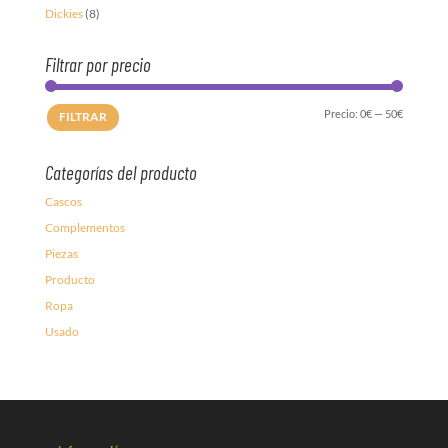
Dickies
(8)
Filtrar por precio
Precio
Precio
Precio:
0€
—
50€
FILTRAR
mínimo
máximo
Categorías del producto
Cascos
Complementos
Piezas
Producto
Ropa
Usado