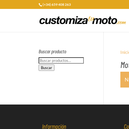
(+34) 659 408 263
Buscar producto
Inici
Buscar
Mo
por:
Buscar
N
Información
Co