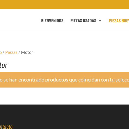
BIENVENIDOS
PIEZAS USADAS
PIEZAS NUE
o
/
Piezas
/ Motor
tor
o se han encontrado productos que coincidan con tu selecc
ntacto