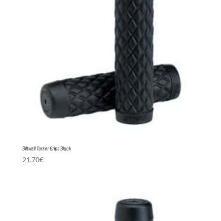
Biltwell Torker Grips Black
21,70
€