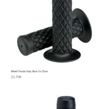
Biltwell Thruster Grips, Black For 22mm
21,70
€