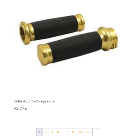
Caliber, Brass Throttle Grips 25 Mm
92,77
€
1
2
3
4
…
18
19
20
→