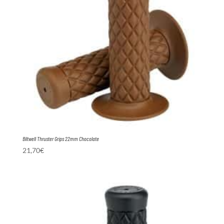
Biltwell Thruster Grips 22mm Chocolate
21,70
€