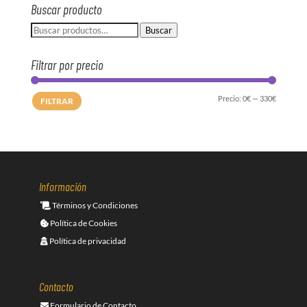
Buscar producto
Buscar
Buscar
por:
Filtrar por precio
Precio
Precio
Precio:
0€
—
330€
FILTRAR
mínimo
máximo
Información
Términos y Condiciones
Política de Cookies
Política de privacidad
Contacto
Formulario de Contacto