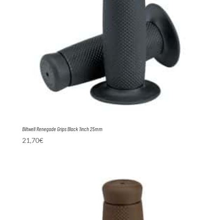
Biltwell Renegade Grips Black 1inch 25mm
21,70
€