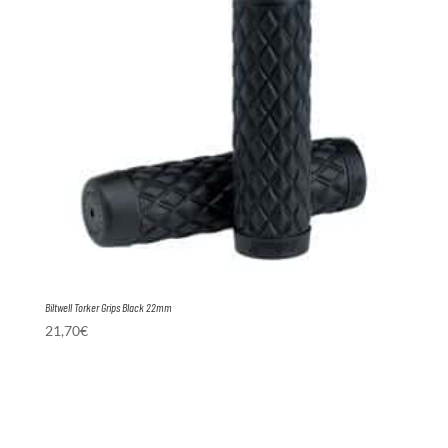
Biltwell Torker Grips Black 22mm
21,70
€