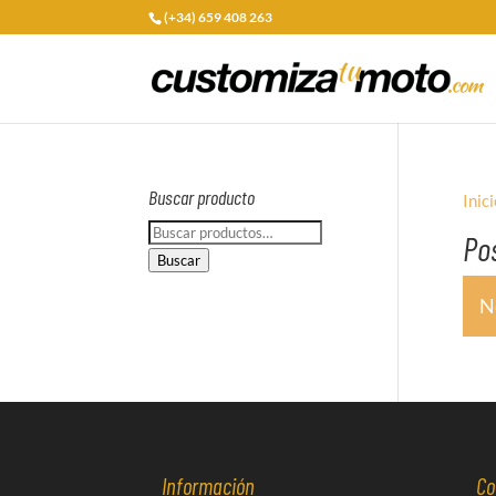
(+34) 659 408 263
Buscar producto
Inici
Buscar
Po
por:
Buscar
N
Información
Co