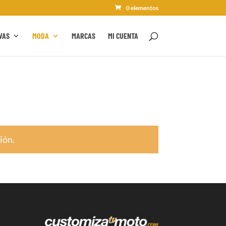
0 elementos
VAS
MODA
MARCAS
MI CUENTA
ión.