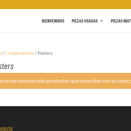
BIENVENIDOS
PIEZAS USADAS
PIEZAS NUE
o
/
Complementos
/ Posters
sters
o se han encontrado productos que coincidan con tu selecc
ntacto