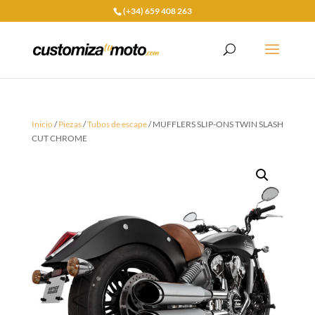
(+34) 659 408 263
Inicio
/
Piezas
/
Tubos de escape
/ MUFFLERS SLIP-ONS TWIN SLASH
CUT CHROME