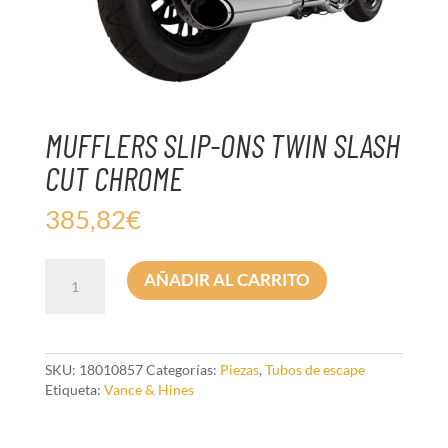
MUFFLERS SLIP-ONS TWIN SLASH
CUT CHROME
385,82
€
MUFFLERS
AÑADIR AL CARRITO
SLIP-
ONS
TWIN
SLASH
CUT
SKU:
18010857
Categorías:
Piezas
,
Tubos de escape
CHROME
Etiqueta:
Vance & Hines
cantidad