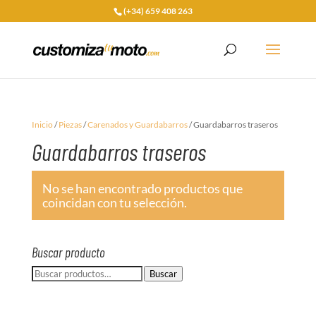
(+34) 659 408 263
Inicio
/
Piezas
/
Carenados y Guardabarros
/ Guardabarros traseros
Guardabarros traseros
No se han encontrado productos que
coincidan con tu selección.
Buscar producto
Buscar
Buscar
por: