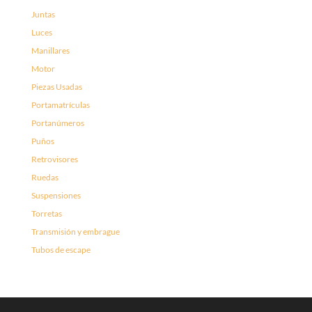
Juntas
Luces
Manillares
Motor
Piezas Usadas
Portamatrículas
Portanúmeros
Puños
Retrovisores
Ruedas
Suspensiones
Torretas
Transmisión y embrague
Tubos de escape