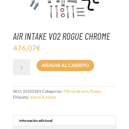
AIR INTAKE VO2 ROGUE CHROME
476,07
€
AIR
AÑADIR AL CARRITO
INTAKE
VO2
ROGUE
CHROME
cantidad
SKU:
10102181
Categorías:
Filtros de aire
,
Piezas
Etiqueta:
Vance & Hines
Información adicional