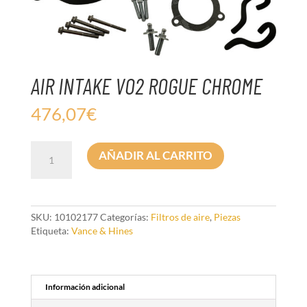
AIR INTAKE VO2 ROGUE CHROME
476,07
€
AIR
AÑADIR AL CARRITO
INTAKE
VO2
ROGUE
CHROME
cantidad
SKU:
10102177
Categorías:
Filtros de aire
,
Piezas
Etiqueta:
Vance & Hines
Información adicional