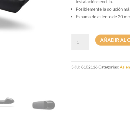
instalación sencilla.
Posiblemente la solución má
Espuma de asiento de 20 mm
Asiento
AÑADIR AL 
universal
2
en
1
SKU:
8102116
Categorías:
Asien
Cafe
Racer
y
Scrambler
en
cuero
negro
cantidad