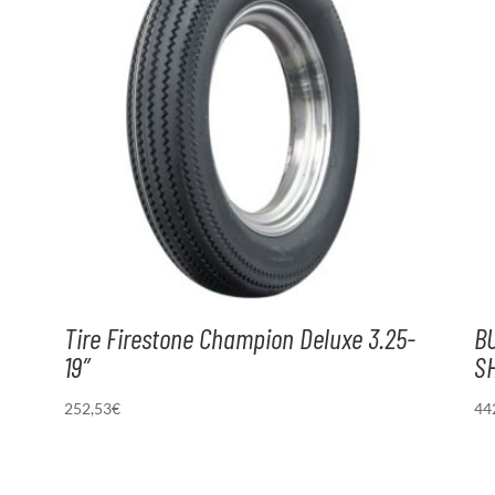
Tire Firestone Champion Deluxe 3.25-
B
19″
S
252,53
€
44