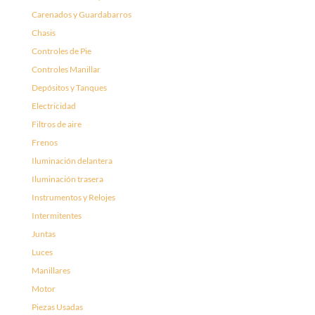
Carenados y Guardabarros
Chasis
Controles de Pie
Controles Manillar
Depósitos y Tanques
Electricidad
Filtros de aire
Frenos
Iluminación delantera
Iluminación trasera
Instrumentos y Relojes
Intermitentes
Juntas
Luces
Manillares
Motor
Piezas Usadas