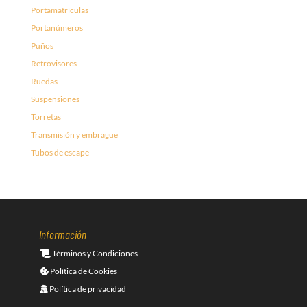
Portamatrículas
Portanúmeros
Puños
Retrovisores
Ruedas
Suspensiones
Torretas
Transmisión y embrague
Tubos de escape
Información
Términos y Condiciones
Política de Cookies
Política de privacidad