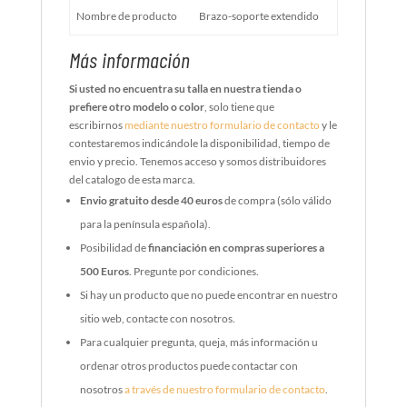
Nombre de producto
Brazo-soporte extendido
Más información
Si usted no encuentra su talla en nuestra tienda o
prefiere otro modelo o color
, solo tiene que
escribirnos
mediante nuestro formulario de contacto
y le
contestaremos indicándole la disponibilidad, tiempo de
envio y precio. Tenemos acceso y somos distribuidores
del catalogo de esta marca.
Envio gratuito desde 40 euros
de compra (sólo válido
para la península española).
Posibilidad de
financiación en compras superiores a
500 Euros
. Pregunte por condiciones.
Si hay un producto que no puede encontrar en nuestro
sitio web, contacte con nosotros.
Para cualquier pregunta, queja, más información u
ordenar otros productos puede contactar con
nosotros
a través de nuestro formulario de contacto
.