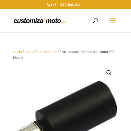
(+34) 659 408 263
Inicio
/
Piezas
/
Intermitentes
/ Brazo soporte extendido 15mm M5
Negro