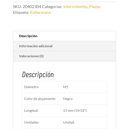
M5
Negro
SKU:
20402304
Categorías:
Intermitentes
,
Piezas
cantidad
Etiqueta:
Kellermann
Descripción
Información adicional
Valoraciones (0)
Descripción
Diámetro
M5
Color de alojamiento
Negro
Longitud
15 mm (19/32″)
Unidades
Unidad