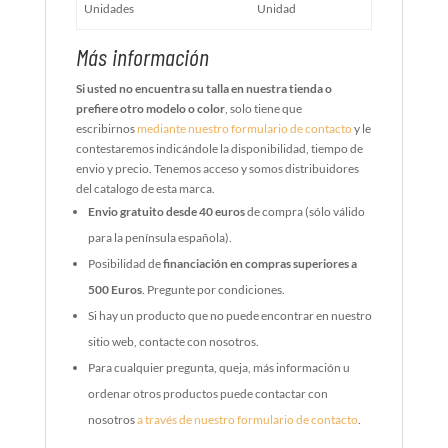
Unidades
Unidad
Más información
Si usted no encuentra su talla en nuestra tienda o
prefiere otro modelo o color
, solo tiene que
escribirnos
mediante nuestro formulario de contacto
y le
contestaremos indicándole la disponibilidad, tiempo de
envio y precio. Tenemos acceso y somos distribuidores
del catalogo de esta marca.
Envio gratuito desde 40 euros
de compra (sólo válido
para la península española).
Posibilidad de
financiación en compras superiores a
500 Euros
. Pregunte por condiciones.
Si hay un producto que no puede encontrar en nuestro
sitio web, contacte con nosotros.
Para cualquier pregunta, queja, más información u
ordenar otros productos puede contactar con
nosotros
a través de nuestro formulario de contacto
.