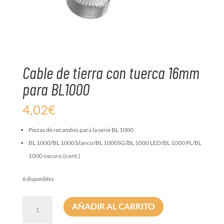
Cable de tierra con tuerca 16mm
para BL1000
4,02
€
Piezas de recambio para la serie BL 1000
BL 1000/BL 1000 blanco/BL 1000SG/BL 1000 LED/BL 1000 PL/BL
1000 oscuro (cont.)
6 disponibles
Cable
AÑADIR AL CARRITO
de
tierra