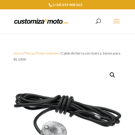
(+34) 659 408 263
Inicio
/
Piezas
/
Intermitentes
/ Cable de tierra con tuerca 16mm para
BL1000