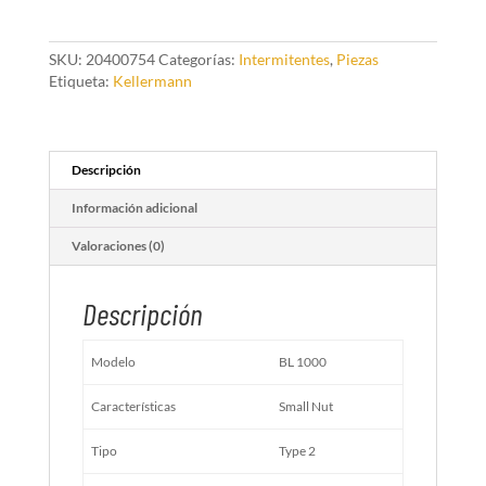
con
tuerca
16mm
SKU:
20400754
Categorías:
Intermitentes
,
Piezas
para
Etiqueta:
Kellermann
BL1000
cantidad
Descripción
Información adicional
Valoraciones (0)
Descripción
Modelo
BL 1000
Características
Small Nut
Tipo
Type 2