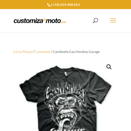
(+34) 659 408 263
Inicio
/
Ropa
/
Camisetas
/ Camikseta Gas Monkey Garage