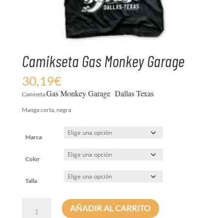
Camikseta Gas Monkey Garage
30,19
€
Gas Monkey Garage Dallas Texas
Camiseta
Manga corta, negra
Marca
Color
Talla
Camikseta
AÑADIR AL CARRITO
Gas