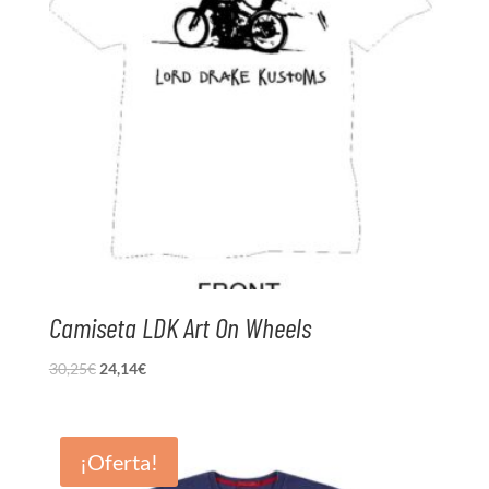
Camiseta LDK Art On Wheels
El
El
30,25
€
24,14
€
precio
precio
original
actual
era:
es:
¡Oferta!
30,25€.
24,14€.