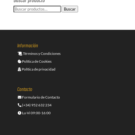
59,29€.
47,43€.
Buscar
Buscar
por:
Información
Términos y Condiciones
Política de Cookies
Política de privacidad
Contacto
Formulario de Contacto
(+34) 952 632 234
Lu-Vi 09:00-16:00