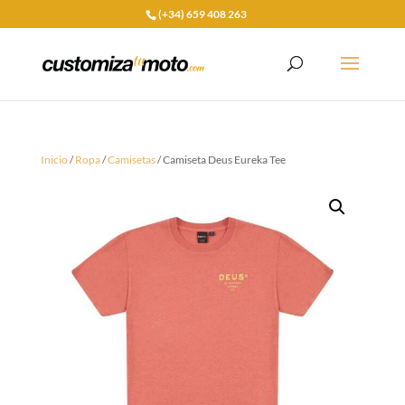
(+34) 659 408 263
Inicio
/
Ropa
/
Camisetas
/ Camiseta Deus Eureka Tee