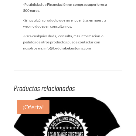
-Posibilidad de
Financiación en compras superiores a
500 euros
.
-Si hay algún producto que no encuentras en nuestra
web no dudes en consultarnos.
-Para cualquier duda, consulta, más información o
pedidos de otros productos puede contactar con
nosotros en:
info@lorddrakekustoms.com
Productos relacionados
¡Oferta!