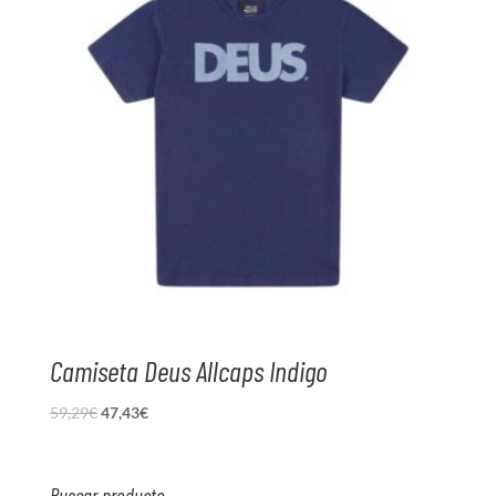
Camiseta Deus Allcaps Indigo
El
El
59,29
€
47,43
€
precio
precio
original
actual
era:
es:
Buscar producto