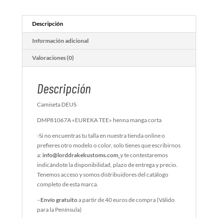
Descripción
Información adicional
Valoraciones (0)
Descripción
Camiseta DEUS
DMP81067A «EUREKA TEE» henna manga corta
-Si no encuentras tu talla en nuestra tienda online o
prefieres otro modelo o color, solo tienes que escribirnos
a:
info@lorddrakekustoms.com
y te contestaremos
indicándote la disponibilidad, plazo de entrega y precio.
Tenemos acceso y somos distribuidores del catálogo
completo de esta marca.
–
Envío gratuito
a partir de 40 euros de compra (Válido
para la Península)