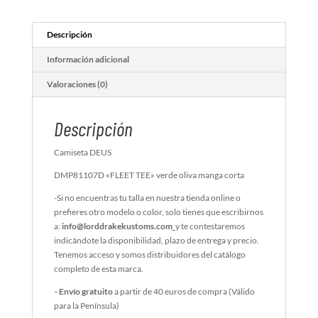
Descripción
Información adicional
Valoraciones (0)
Descripción
Camiseta DEUS
DMP81107D «FLEET TEE» verde oliva manga corta
-Si no encuentras tu talla en nuestra tienda online o
prefieres otro modelo o color, solo tienes que escribirnos
a:
info@lorddrakekustoms.com
y te contestaremos
indicándote la disponibilidad, plazo de entrega y precio.
Tenemos acceso y somos distribuidores del catálogo
completo de esta marca.
–
Envío gratuito
a partir de 40 euros de compra (Válido
para la Península)