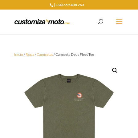
(+34) 659 408 263
Inicio
/
Ropa
/
Camisetas
/ Camiseta Deus Fleet Tee