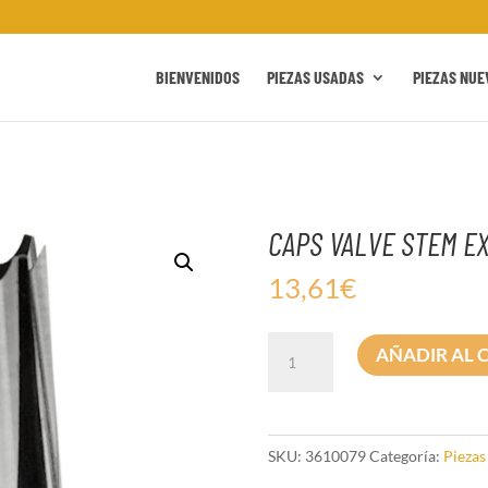
BIENVENIDOS
PIEZAS USADAS
PIEZAS NUE
CAPS VALVE STEM E
13,61
€
CAPS
AÑADIR AL 
VALVE
STEM
EXCAL
BLK
SKU:
3610079
Categoría:
Piezas
cantidad