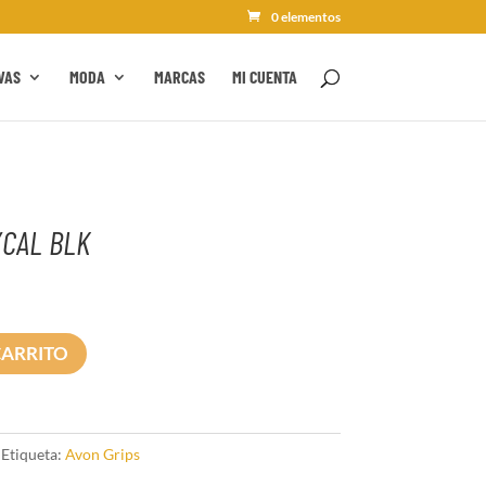
0 elementos
VAS
MODA
MARCAS
MI CUENTA
XCAL BLK
CARRITO
Etiqueta:
Avon Grips