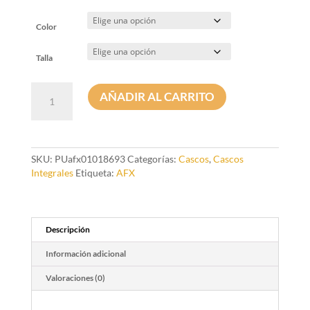
Color
Talla
Casco
AÑADIR AL CARRITO
AFX
FX-
24
Street
cantidad
SKU:
PUafx01018693
Categorías:
Cascos
,
Cascos
Integrales
Etiqueta:
AFX
Descripción
Información adicional
Valoraciones (0)