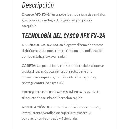
Descripción
El
casco AFX FX-24
es uno de los modelos más vendidos
gracias a su tecnología de seguridad y su precio
asequible.
TECNOLOGÍA DEL CASCO AFX FX-24
DISEÑO DE CARCASA:
Un elegante diseño de carcasa
de influencia europea construido con una polialeación
compuesta ligera y avanzada.
CARETA:
Un protector facial sin cubierta lateral que se
ajusta al ras, es ópticamente correcto, tiene una
curvatura compuesta, es resistente a los rayones y
protege contra los rayos UV.
TRINQUETE DE LIBERACIÓN RÁPIDA:
Sistema de
trinquete de escudo de liberación rápida.
VENTILACIÓN:
8 puntos de ventilación con mentón,
lateral, frente, ventilación superior y trasera. 3
ventilaciones de entrada y 5 de salida.