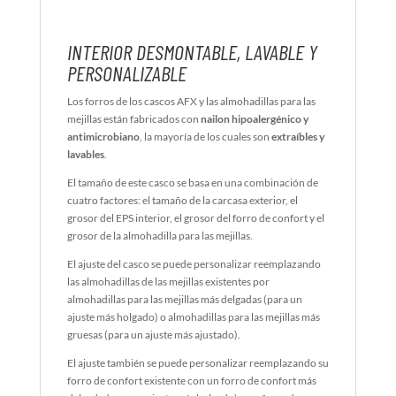
INTERIOR DESMONTABLE, LAVABLE Y
PERSONALIZABLE
Los forros de los cascos AFX y las almohadillas para las
mejillas están fabricados con
nailon hipoalergénico y
antimicrobiano
, la mayoría de los cuales son
extraíbles y
lavables
.
El tamaño de este casco se basa en una combinación de
cuatro factores: el tamaño de la carcasa exterior, el
grosor del EPS interior, el grosor del forro de confort y el
grosor de la almohadilla para las mejillas.
El ajuste del casco se puede personalizar reemplazando
las almohadillas de las mejillas existentes por
almohadillas para las mejillas más delgadas (para un
ajuste más holgado) o almohadillas para las mejillas más
gruesas (para un ajuste más ajustado).
El ajuste también se puede personalizar reemplazando su
forro de confort existente con un forro de confort más