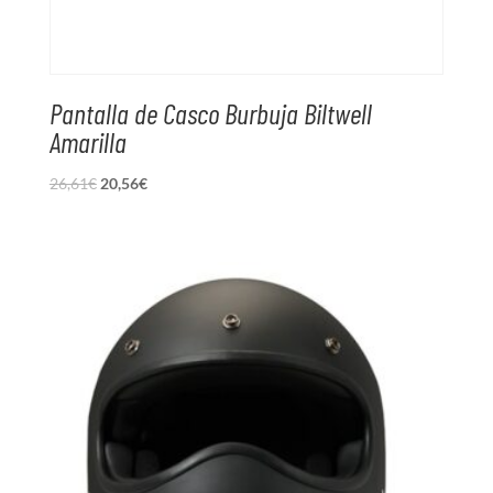
Pantalla de Casco Burbuja Biltwell
Amarilla
El
El
26,61
€
20,56
€
precio
precio
original
actual
era:
es:
26,61€.
20,56€.