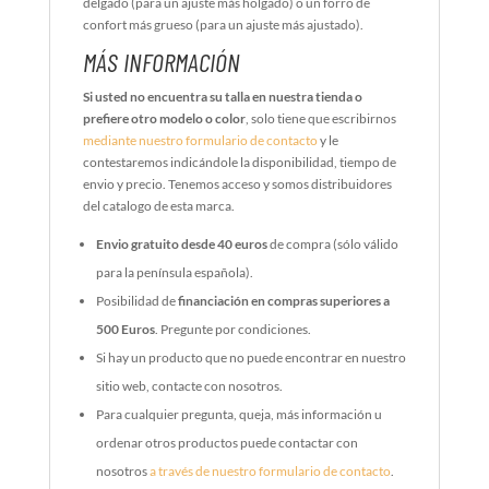
delgado (para un ajuste más holgado) o un forro de
confort más grueso (para un ajuste más ajustado).
MÁS INFORMACIÓN
Si usted no encuentra su talla en nuestra tienda o
prefiere otro modelo o color
, solo tiene que escribirnos
mediante nuestro formulario de contacto
y le
contestaremos indicándole la disponibilidad, tiempo de
envio y precio. Tenemos acceso y somos distribuidores
del catalogo de esta marca.
Envio gratuito desde 40 euros
de compra (sólo válido
para la península española).
Posibilidad de
financiación en compras superiores a
500 Euros
. Pregunte por condiciones.
Si hay un producto que no puede encontrar en nuestro
sitio web, contacte con nosotros.
Para cualquier pregunta, queja, más información u
ordenar otros productos puede contactar con
nosotros
a través de nuestro formulario de contacto
.