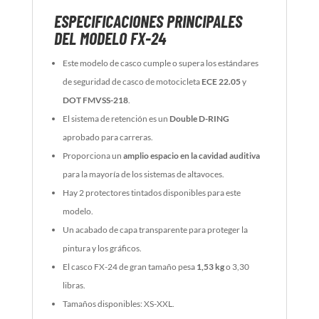
ESPECIFICACIONES PRINCIPALES
DEL MODELO FX-24
Este modelo de casco cumple o supera los estándares
de seguridad de casco de motocicleta
ECE 22.05
y
DOT FMVSS-218
.
El sistema de retención es un
Double D-RING
aprobado para carreras.
Proporciona un
amplio espacio en la cavidad auditiva
para la mayoría de los sistemas de altavoces.
Hay 2 protectores tintados disponibles para este
modelo.
Un acabado de capa transparente para proteger la
pintura y los gráficos.
El casco FX-24 de gran tamaño pesa
1,53 kg
o 3,30
libras.
Tamaños disponibles: XS-XXL.