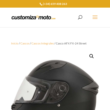
(+34) 659 408 263
Inicio
/
Cascos
/
Cascos Integrales
/ Casco AFX FX-24 Street