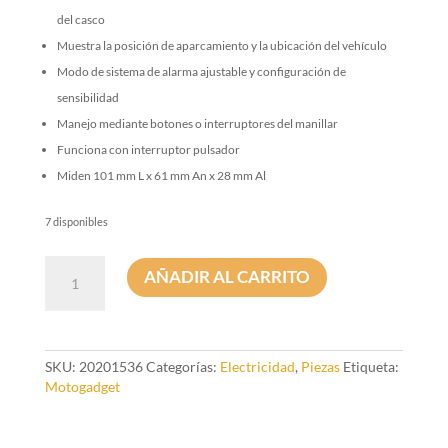
del casco
Muestra la posición de aparcamiento y la ubicación del vehículo
Modo de sistema de alarma ajustable y configuración de
sensibilidad
Manejo mediante botones o interruptores del manillar
Funciona con interruptor pulsador
Miden 101 mm L x 61 mm An x 28 mm Al
7 disponibles
Centralita
AÑADIR AL CARRITO
de
Control
Digital
mo-
UNIT
SKU:
20201536
Categorías:
Electricidad
,
Piezas
Etiqueta:
Basic
Motogadget
Azul
cantidad