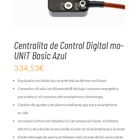
Centralita de Control Digital mo-
UNIT Basic Azul
334,53
€
Equipada con todas las características del mo-unit basic
Conexión cifrada con Bluetooth® de bajo consumo energético
para reducir el consumo del smartphone y de energía
Gestión de ajustes y de alarma mediante app para smartphone
m.ride
Incorpora la función Keyless Go (arranque sin llave), el sistema
eléctrico de a bordo se enciende al acercar el smartphone a la moto
Emite mensajes de avería en tiempo real a través de los auriculares