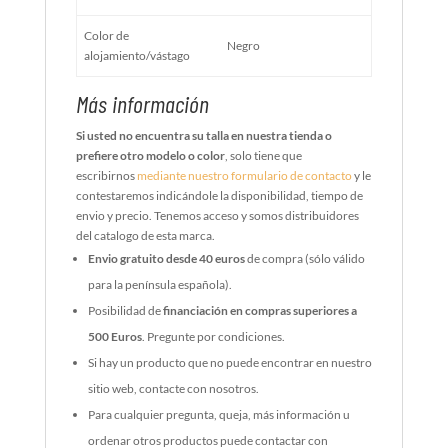
Color de
Negro
alojamiento/vástago
Más información
Si usted no encuentra su talla en nuestra tienda o
prefiere otro modelo o color
, solo tiene que
escribirnos
mediante nuestro formulario de contacto
y le
contestaremos indicándole la disponibilidad, tiempo de
envio y precio. Tenemos acceso y somos distribuidores
del catalogo de esta marca.
Envio gratuito desde 40 euros
de compra (sólo válido
para la península española).
Posibilidad de
financiación en compras superiores a
500 Euros
. Pregunte por condiciones.
Si hay un producto que no puede encontrar en nuestro
sitio web, contacte con nosotros.
Para cualquier pregunta, queja, más información u
ordenar otros productos puede contactar con