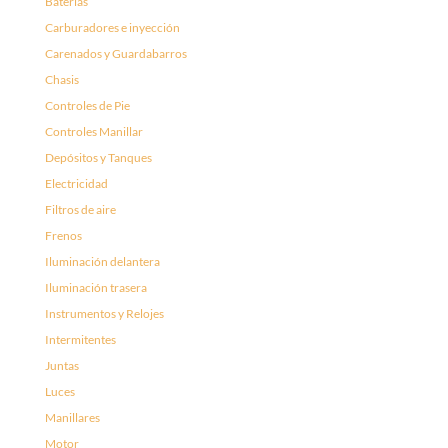
Baterías
Carburadores e inyección
Carenados y Guardabarros
Chasis
Controles de Pie
Controles Manillar
Depósitos y Tanques
Electricidad
Filtros de aire
Frenos
Iluminación delantera
Iluminación trasera
Instrumentos y Relojes
Intermitentes
Juntas
Luces
Manillares
Motor