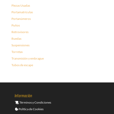
Piezas Usadas
Portamatrículas
Portanúmeros
Puños
Retrovisores
Ruedas
Suspensiones
Torretas
Transmisión y embrague
Tubos de escape
Información
Términos y Condiciones
Política de Cookies