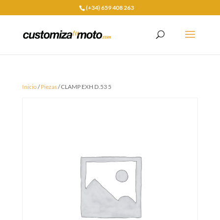
(+34) 659 408 263
Inicio
/
Piezas
/ CLAMP EXH D.53 5