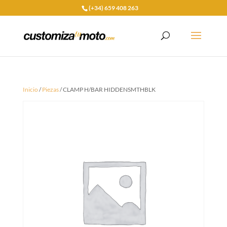
(+34) 659 408 263
Inicio
/
Piezas
/ CLAMP H/BAR HIDDENSMTHBLK