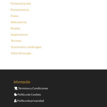
Portamatrículas
Portanúmeros
Puños
Retrovisores
Ruedas
Suspensiones
Torretas
Transmisión y embrague
Tubos de escape
Información
Términos y Condiciones
Política de Cookies
Política de privacidad