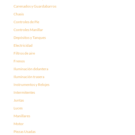
Carenados y Guardabarros
Chasis
Controles de Pie
Controles Manillar
Depósitos y Tanques
Electricidad
Filtros de aire
Frenos
Iluminación delantera
Iluminación trasera
Instrumentos y Relojes
Intermitentes
Juntas
Luces
Manillares
Motor
Piezas Usadas