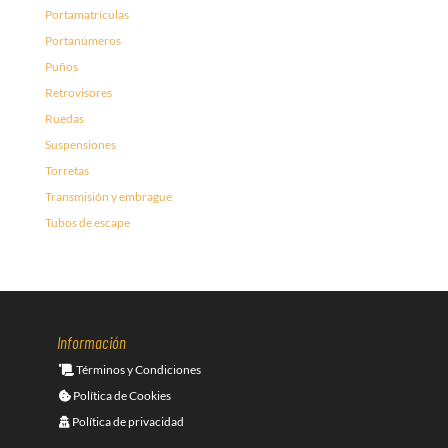
Portamatrículas
Portanúmeros
Puños
Retrovisores
Ruedas
Suspensiones
Torretas
Transmisión y embrague
Tubos de escape
Información
Términos y Condiciones
Política de Cookies
Política de privacidad