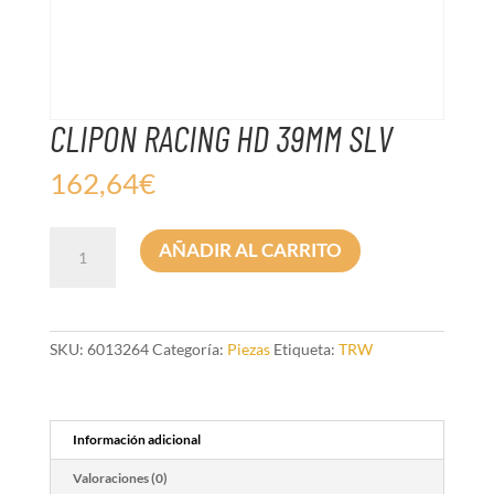
CLIPON RACING HD 39MM SLV
162,64
€
CLIPON
AÑADIR AL CARRITO
RACING
HD
39MM
SLV
cantidad
SKU:
6013264
Categoría:
Piezas
Etiqueta:
TRW
Información adicional
Valoraciones (0)