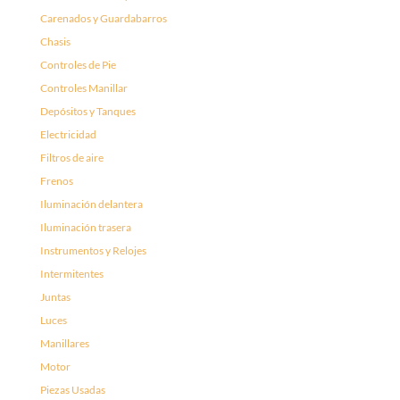
Carenados y Guardabarros
Chasis
Controles de Pie
Controles Manillar
Depósitos y Tanques
Electricidad
Filtros de aire
Frenos
Iluminación delantera
Iluminación trasera
Instrumentos y Relojes
Intermitentes
Juntas
Luces
Manillares
Motor
Piezas Usadas