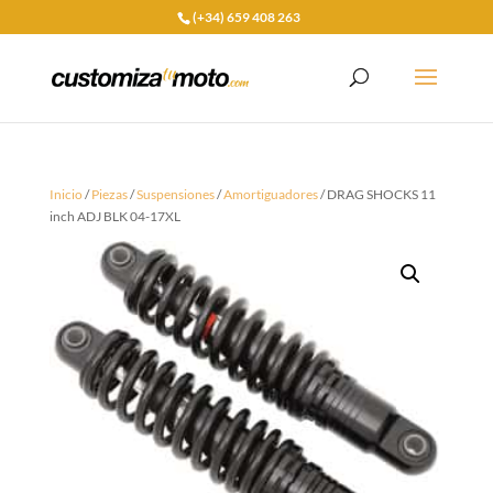
(+34) 659 408 263
Inicio
/
Piezas
/
Suspensiones
/
Amortiguadores
/ DRAG SHOCKS 11
inch ADJ BLK 04-17XL