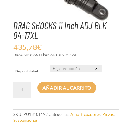
DRAG SHOCKS 11 inch ADJ BLK
04-17XL
435,78
€
DRAG SHOCKS 11 inch ADJ BLK 04-17XL
Disponibilidad
DRAG
AÑADIR AL CARRITO
SHOCKS
11
inch
ADJ
BLK
SKU:
PU13101192
Categorías:
Amortiguadores
,
Piezas
,
04-
Suspensiones
17XL
cantidad