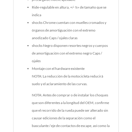
Ride-regulable en altura, +/- ½» de tamaño que se
indica
shocks Chrome cuentan con muelles cromados y
órganos de amortiguación con el extremo
anodizado Caps / ojales claras
shocks Negro disponen resortes negros y cuerpos
de amortiguación con el extremo negro Caps /
ojales
Montaje con el hardware existente
NOTA: La reducción de la motocicleta reducirá
suelo y el aclaramiento de las curvas.
NOTA: Antes de comprar o de instalar los choques
que son diferentes a la longitud del OEM, confirme
que el recorrido de la rueda puede ser alterado sin
causar ediciones de la separación como el
basculante / eje de contactos de escape, así como la