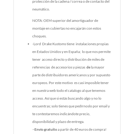
protección de la cadena / correa o de contacto del
neumático.
NOTA: OEM superior del amortiguador de
montaje en cubiertas no encajarán con estos
choques.
-Lord Drake Kustoms tiene instalaciones propias
en Estados Unidos y en España; lo que nos permite
tener acceso directo y distribución de miles de
referencias de accesorios y piezas
de
la mayor
parte de distribuidores americanos y por supuesto
europeos. Por este motivo es casi imposible tener
en nuestra web todo el catalogo al que tenemos
acceso. Así que si estás buscando algo y no lo
encuentras; solo tienes que pedírnoslo por email y
te contestaremos indicándote precio,
disponibilidad y plazo de entrega.
–
Envío gratuito
a partir de 40 euros de compra!