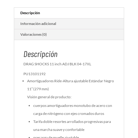
Descripción
Información adicional
Valoraciones (0)
Descripción
DRAG SHOCKS 11 inch ADJ BLK 04-17XL
PU13101192
Amortiguadores Ride-Altura ajustable Estándar Negro
11″ (279 mm)
Visión general de producto:
cuerpos amortiguadores monotubo de acero con
carga de nitrógeno con ejes cromados duros
Tarifa doble resortes arrollados progresivas para
una marcha suave y confortable
precarga de muelle ajustable