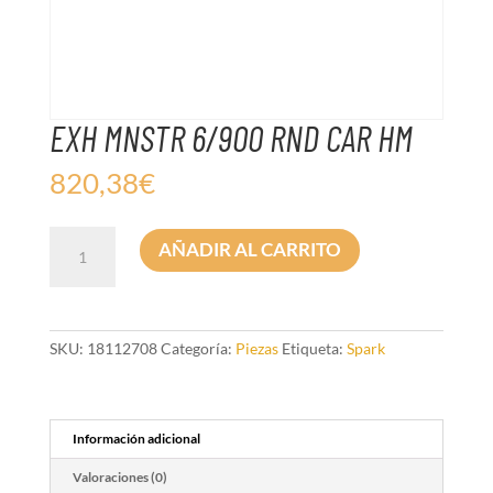
EXH MNSTR 6/900 RND CAR HM
820,38
€
EXH
AÑADIR AL CARRITO
MNSTR
6/900
RND
CAR
HM
SKU:
18112708
Categoría:
Piezas
Etiqueta:
Spark
cantidad
Información adicional
Valoraciones (0)