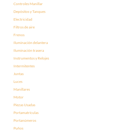
Controles Manillar
Depósitos y Tanques
Electricidad
Filtros de aire
Frenos
Iluminación delantera
Iluminación trasera
Instrumentos y Relojes
Intermitentes
Juntas
Luces
Manillares
Motor
Piezas Usadas
Portamatrículas
Portanúmeros
Puños