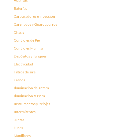
Asientos
Baterías
Carburadores e inyección
Carenados y Guardabarros
Chasis
Controles de Pie
Controles Manillar
Depósitos y Tanques
Electricidad
Filtros de aire
Frenos
Iluminación delantera
Iluminación trasera
Instrumentos y Relojes
Intermitentes
Juntas
Luces
Manillares