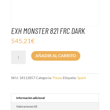
EXH MONSTER 821 FRC DARK
545,21
€
EXH
AÑADIR AL CARRITO
MONSTER
821
FRC
DARK
cantidad
SKU:
18112857
Categoría:
Piezas
Etiqueta:
Spark
Información adicional
Valoraciones (0)