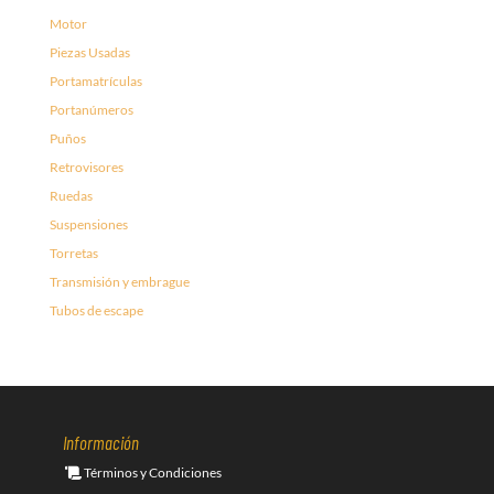
Motor
Piezas Usadas
Portamatrículas
Portanúmeros
Puños
Retrovisores
Ruedas
Suspensiones
Torretas
Transmisión y embrague
Tubos de escape
Información
Términos y Condiciones