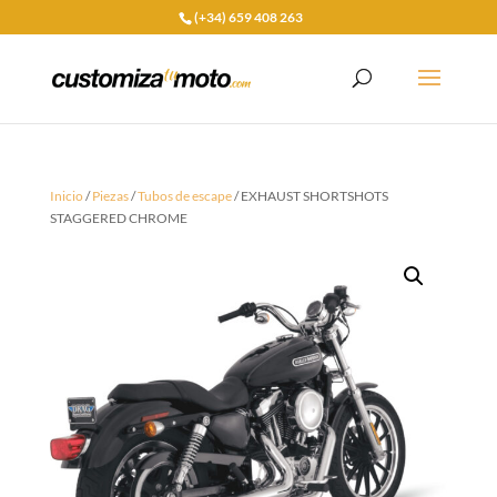
(+34) 659 408 263
Inicio
/
Piezas
/
Tubos de escape
/ EXHAUST SHORTSHOTS
STAGGERED CHROME