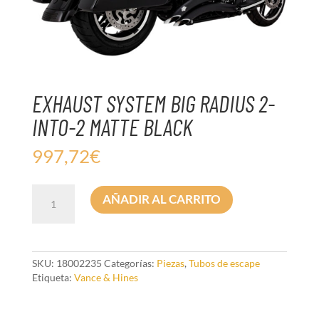
EXHAUST SYSTEM BIG RADIUS 2-
INTO-2 MATTE BLACK
997,72
€
EXHAUST
AÑADIR AL CARRITO
SYSTEM
BIG
RADIUS
2-
INTO-
SKU:
18002235
Categorías:
Piezas
,
Tubos de escape
2
Etiqueta:
Vance & Hines
MATTE
BLACK
cantidad