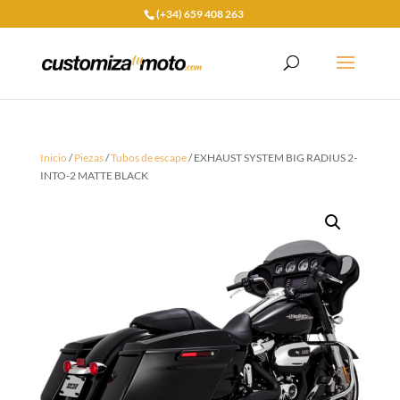
(+34) 659 408 263
Inicio
/
Piezas
/
Tubos de escape
/ EXHAUST SYSTEM BIG RADIUS 2-
INTO-2 MATTE BLACK