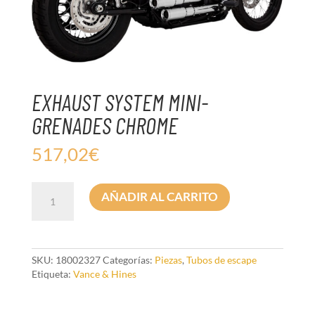
EXHAUST SYSTEM MINI-
GRENADES CHROME
517,02
€
EXHAUST
AÑADIR AL CARRITO
SYSTEM
MINI-
GRENADES
CHROME
cantidad
SKU:
18002327
Categorías:
Piezas
,
Tubos de escape
Etiqueta:
Vance & Hines