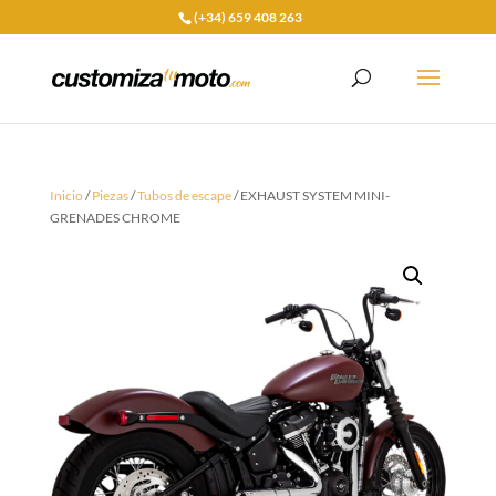
(+34) 659 408 263
Inicio
/
Piezas
/
Tubos de escape
/ EXHAUST SYSTEM MINI-
GRENADES CHROME