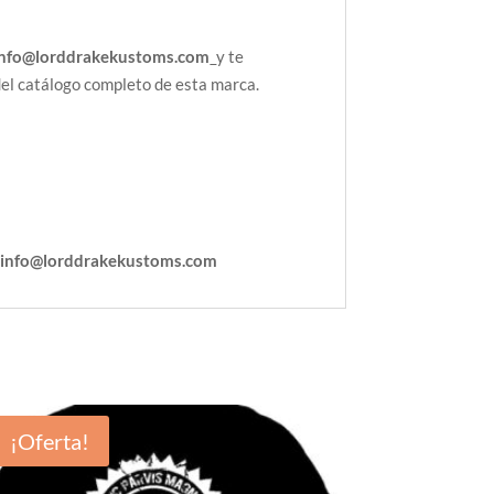
info@lorddrakekustoms.com
y te
del catálogo completo de esta marca.
:
info@lorddrakekustoms.com
¡Oferta!