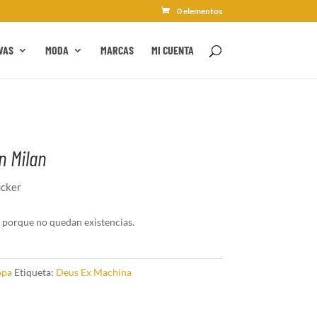
0 elementos
VAS
MODA
MARCAS
MI CUENTA
n Milan
ucker
 porque no quedan existencias.
opa
Etiqueta:
Deus Ex Machina