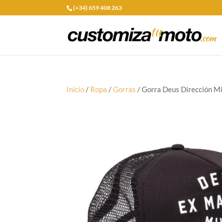
(+34) 659 408 263
Inicio
/
Ropa
/
Gorras
/ Gorra Deus Dirección M