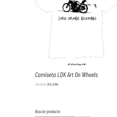
Camiseta LDK Art On Wheels
El
El
30,25
€
24,14
€
precio
precio
original
actual
era:
es:
30,25€.
24,14€.
Buscar producto