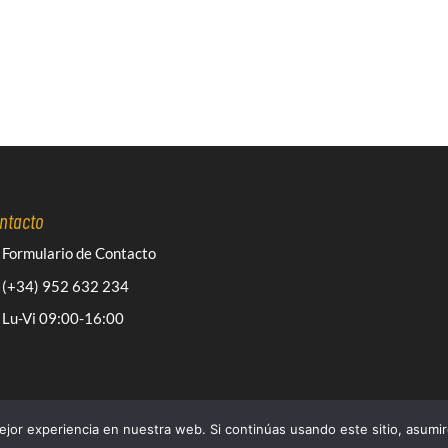
59,29€.
36,24€.
ntacto
Formulario de Contacto
(+34) 952 632 234
Lu-Vi 09:00-16:00
jor experiencia en nuestra web. Si continúas usando este sitio, asumi
o
Lord Drake Kustoms
| Diseño
Branding Builders