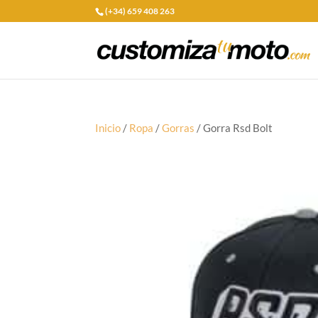
(+34) 659 408 263
Inicio
/
Ropa
/
Gorras
/ Gorra Rsd Bolt