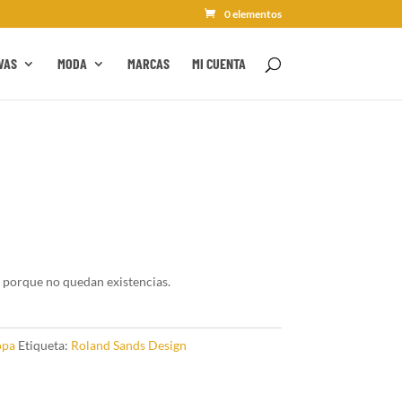
0 elementos
VAS
MODA
MARCAS
MI CUENTA
 porque no quedan existencias.
opa
Etiqueta:
Roland Sands Design