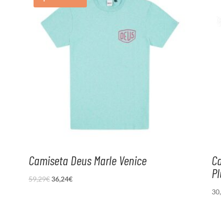
Camiseta Deus Marle Venice
C
Pl
El
El
59,29
€
36,24
€
precio
precio
30
original
actual
era:
es: