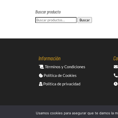
Buscar producto
Buscar
Buscar
por:
Información
Co
Términos y Condiciones
Política de Cookies
Política de privacidad
Usamos cookies para asegurar que te damos la me
© 2021 -
Cafe Racer Moto
- Una página web del grup