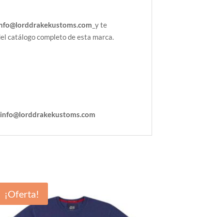
info@lorddrakekustoms.com
y te
del catálogo completo de esta marca.
:
info@lorddrakekustoms.com
¡Oferta!