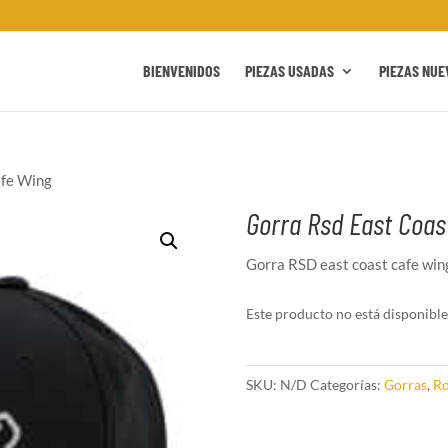
BIENVENIDOS
PIEZAS USADAS
PIEZAS NUE
afe Wing
Gorra Rsd East Coas
Gorra RSD east coast cafe win
Este producto no está disponible
SKU:
N/D
Categorías:
Gorras
,
R