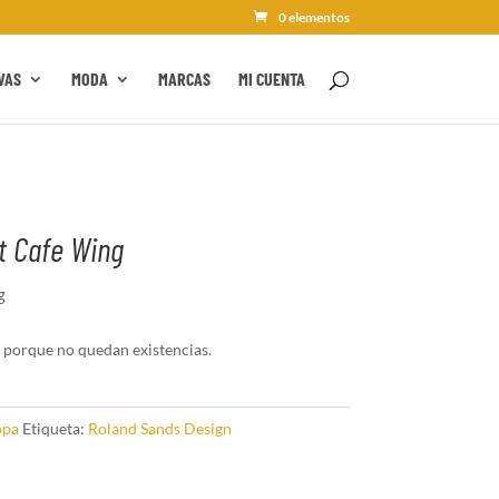
0 elementos
VAS
MODA
MARCAS
MI CUENTA
t Cafe Wing
g
 porque no quedan existencias.
opa
Etiqueta:
Roland Sands Design