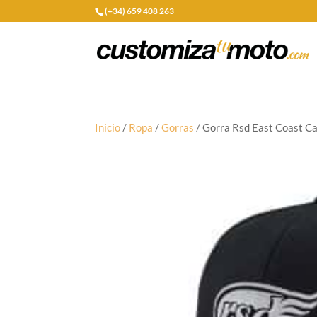
(+34) 659 408 263
Inicio
/
Ropa
/
Gorras
/ Gorra Rsd East Coast C