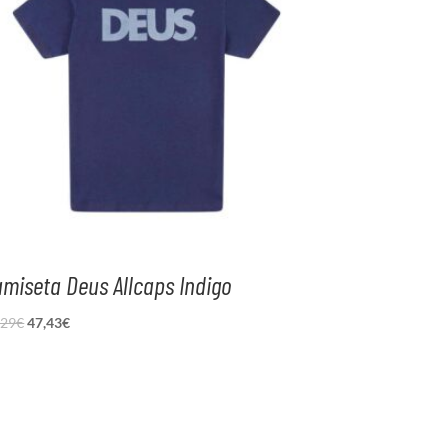
miseta Deus Allcaps Indigo
El
El
,29
€
47,43
€
precio
precio
original
actual
era:
es:
59,29€.
47,43€.