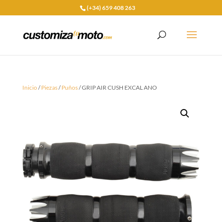
(+34) 659 408 263
Inicio
/
Piezas
/
Puños
/ GRIP AIR CUSH EXCAL ANO