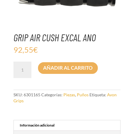
GRIP AIR CUSH EXCAL ANO
92,55
€
GRIP
AÑADIR AL CARRITO
AIR
CUSH
EXCAL
ANO
cantidad
SKU:
6301165
Categorías:
Piezas
,
Puños
Etiqueta:
Avon
Grips
Información adicional