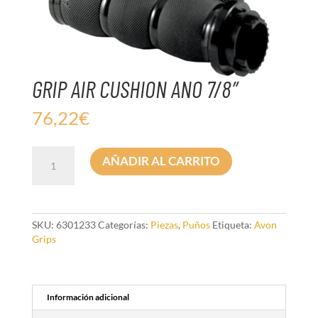
GRIP AIR CUSHION ANO 7/8″
76,22
€
GRIP
AÑADIR AL CARRITO
AIR
CUSHION
ANO
7/8"
cantidad
SKU:
6301233
Categorías:
Piezas
,
Puños
Etiqueta:
Avon
Grips
Información adicional