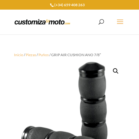
(+34) 659 408 263
Inicio
/
Piezas
/
Puños
/ GRIP AIR CUSHION ANO 7/8″