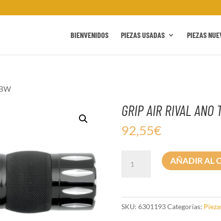
BIENVENIDOS
PIEZAS USADAS
PIEZAS NUE
TBW
GRIP AIR RIVAL ANO
92,55
€
GRIP
AÑADIR AL 
AIR
RIVAL
ANO
TBW
SKU:
6301193
Categorías:
Pieza
cantidad