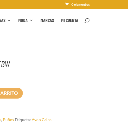
0 elementos
VAS
MODA
MARCAS
MI CUENTA
 TBW
CARRITO
s
,
Puños
Etiqueta:
Avon Grips