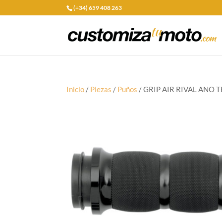
(+34) 659 408 263
Inicio
/
Piezas
/
Puños
/ GRIP AIR RIVAL ANO 