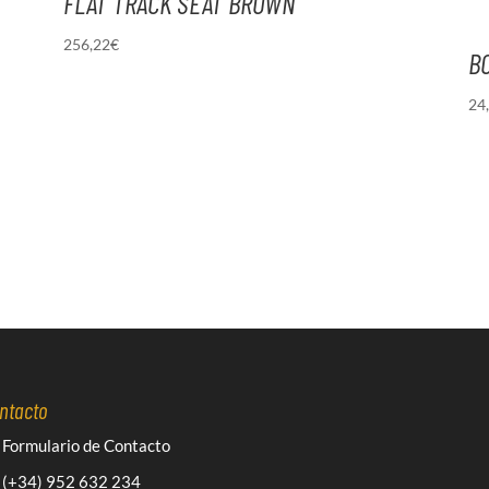
FLAT TRACK SEAT BROWN
256,22
€
B
24
ntacto
Formulario de Contacto
(+34) 952 632 234