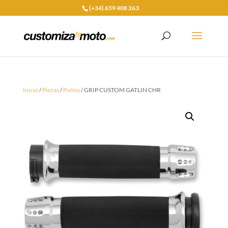
(+34) 659 408 263
Inicio
/
Piezas
/
Puños
/ GRIP CUSTOM GATLIN CHR