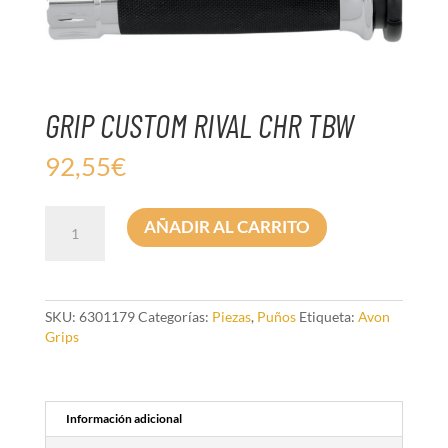
GRIP CUSTOM RIVAL CHR TBW
92,55
€
GRIP
AÑADIR AL CARRITO
CUSTOM
RIVAL
CHR
TBW
cantidad
SKU:
6301179
Categorías:
Piezas
,
Puños
Etiqueta:
Avon
Grips
Información adicional