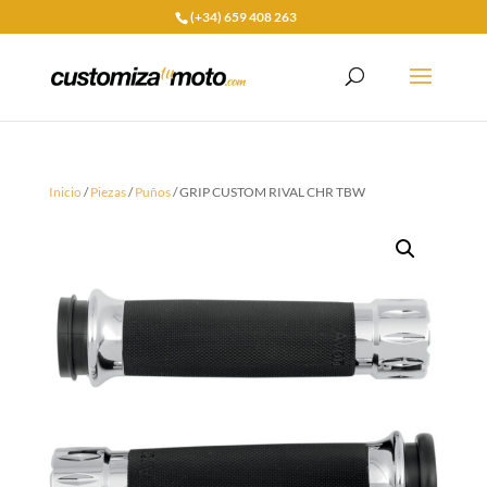
(+34) 659 408 263
Inicio
/
Piezas
/
Puños
/ GRIP CUSTOM RIVAL CHR TBW