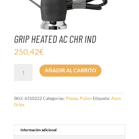
GRIP HEATED AC CHR IND
250,42
€
GRIP
AÑADIR AL CARRITO
HEATED
AC
CHR
IND
cantidad
SKU:
6310222
Categorías:
Piezas
,
Puños
Etiqueta:
Avon
Grips
Información adicional