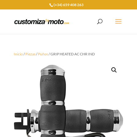
(+34) 659 408 263
Inicio
/
Piezas
/
Puños
/ GRIP HEATED AC CHR IND