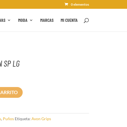
0 elementos
VAS
MODA
MARCAS
MI CUENTA
N SP LG
CARRITO
s
,
Puños
Etiqueta:
Avon Grips