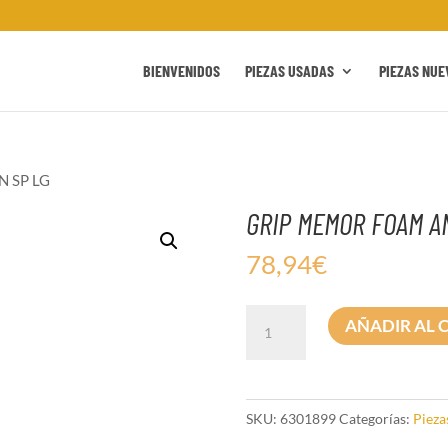
BIENVENIDOS
PIEZAS USADAS
PIEZAS NUE
 SP LG
GRIP MEMOR FOAM A
78,94
€
GRIP
AÑADIR AL 
MEMOR
FOAM
AN
SP
SKU:
6301899
Categorías:
Pieza
LG