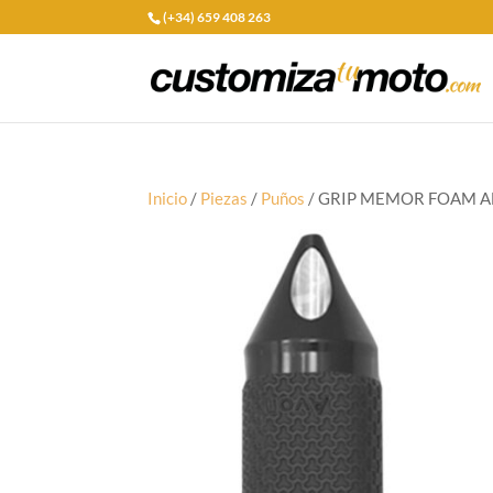
(+34) 659 408 263
Inicio
/
Piezas
/
Puños
/ GRIP MEMOR FOAM AN