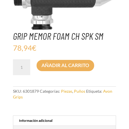
GRIP MEMOR FOAM CH SPK SM
78,94
€
GRIP
AÑADIR AL CARRITO
MEMOR
FOAM
CH
SPK
SM
SKU:
6301879
Categorías:
Piezas
,
Puños
Etiqueta:
Avon
cantidad
Grips
Información adicional