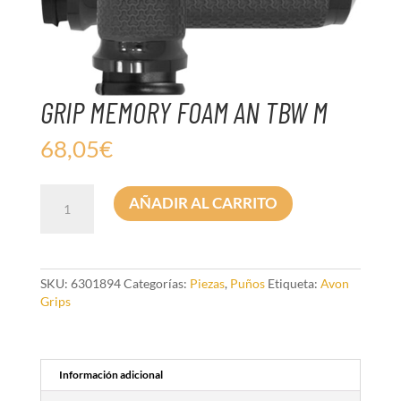
GRIP MEMORY FOAM AN TBW M
68,05
€
GRIP
AÑADIR AL CARRITO
MEMORY
FOAM
AN
TBW
M
SKU:
6301894
Categorías:
Piezas
,
Puños
Etiqueta:
Avon
cantidad
Grips
Información adicional