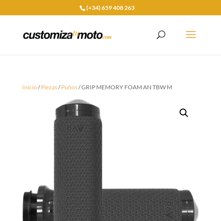
(+34) 659 408 263
Inicio
/
Piezas
/
Puños
/ GRIP MEMORY FOAM AN TBW M