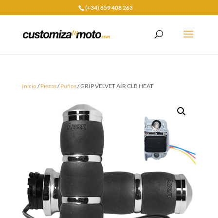
(+34) 659 408 263
Inicio
/
Piezas
/
Puños
/ GRIP VELVET AIR CLB HEAT