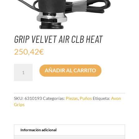
GRIP VELVET AIR CLB HEAT
250,42
€
GRIP
AÑADIR AL CARRITO
VELVET
AIR
CLB
HEAT
cantidad
SKU:
6310193
Categorías:
Piezas
,
Puños
Etiqueta:
Avon
Grips
Información adicional