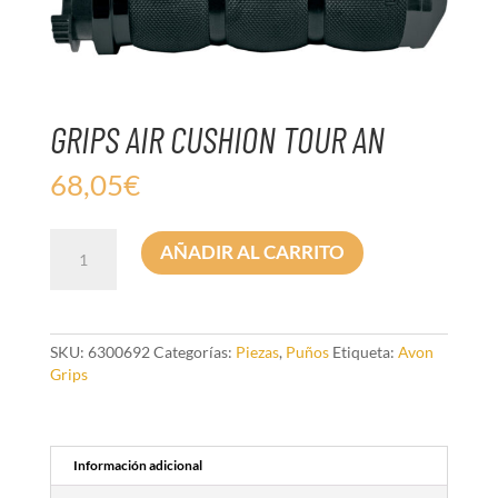
GRIPS AIR CUSHION TOUR AN
68,05
€
GRIPS
AÑADIR AL CARRITO
AIR
CUSHION
TOUR
AN
cantidad
SKU:
6300692
Categorías:
Piezas
,
Puños
Etiqueta:
Avon
Grips
Información adicional