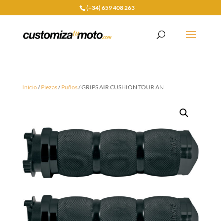
(+34) 659 408 263
Inicio
/
Piezas
/
Puños
/ GRIPS AIR CUSHION TOUR AN