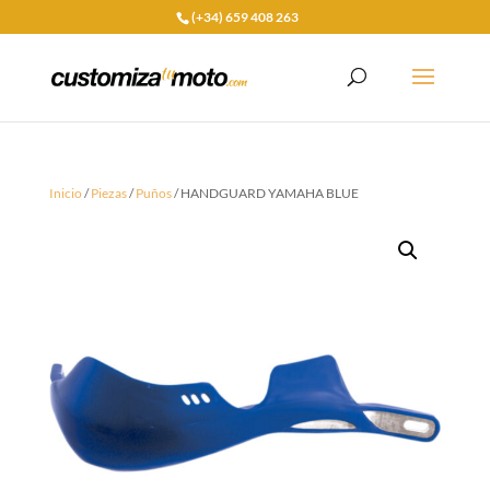
(+34) 659 408 263
Inicio
/
Piezas
/
Puños
/ HANDGUARD YAMAHA BLUE