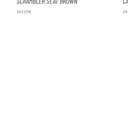
SCRAMBLER SEAT BROWN
C
161,05
€
24