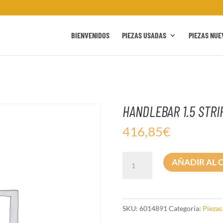
BIENVENIDOS
PIEZAS USADAS
PIEZAS NUE
HANDLEBAR 1.5 STRI
416,85
€
HANDLEBAR
AÑADIR AL 
1.5
STRIP
17FB
cantidad
SKU:
6014891
Categoría:
Piezas