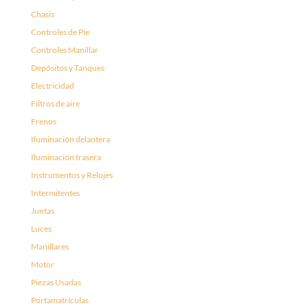
Chasis
Controles de Pie
Controles Manillar
Depósitos y Tanques
Electricidad
Filtros de aire
Frenos
Iluminación delantera
Iluminación trasera
Instrumentos y Relojes
Intermitentes
Juntas
Luces
Manillares
Motor
Piezas Usadas
Portamatrículas