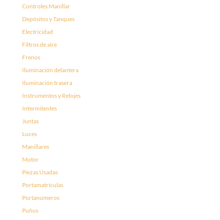
Controles Manillar
Depósitos y Tanques
Electricidad
Filtros de aire
Frenos
Iluminación delantera
Iluminación trasera
Instrumentos y Relojes
Intermitentes
Juntas
Luces
Manillares
Motor
Piezas Usadas
Portamatrículas
Portanúmeros
Puños