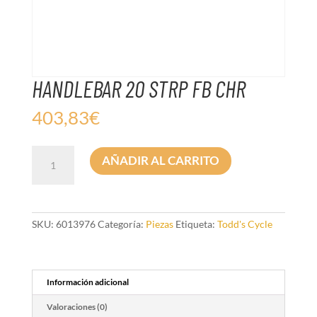
HANDLEBAR 20 STRP FB CHR
403,83
€
HANDLEBAR
AÑADIR AL CARRITO
20
STRP
FB
CHR
cantidad
SKU:
6013976
Categoría:
Piezas
Etiqueta:
Todd's Cycle
Información adicional
Valoraciones (0)