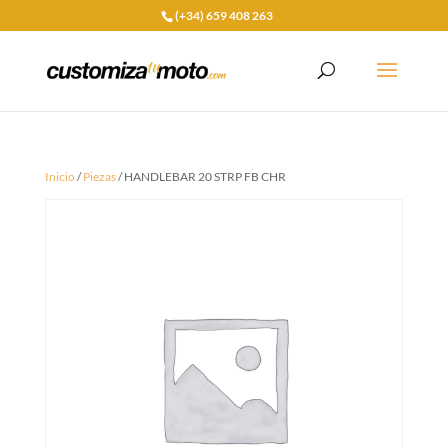
(+34) 659 408 263
Inicio
/
Piezas
/ HANDLEBAR 20 STRP FB CHR