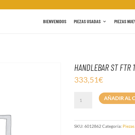
BIENVENIDOS
PIEZAS USADAS
PIEZAS NUE
HANDLEBAR ST FTR 1
333,51
€
HANDLEBAR
AÑADIR AL 
ST
FTR
12"
BLK
SKU:
6012862
Categoría:
Piezas
cantidad