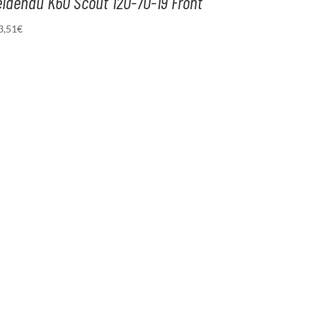
idenau K60 Scout 120-70-19 Front
3,51
€