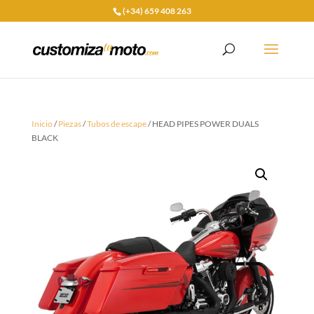
(+34) 659 408 263
Inicio
/
Piezas
/
Tubos de escape
/ HEAD PIPES POWER DUALS
BLACK