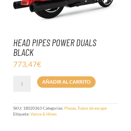
HEAD PIPES POWER DUALS
BLACK
773,47
€
HEAD
AÑADIR AL CARRITO
PIPES
POWER
DUALS
BLACK
cantidad
SKU:
18020363
Categorías:
Piezas
,
Tubos de escape
Etiqueta:
Vance & Hines