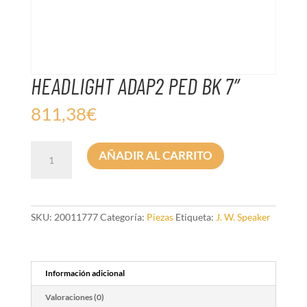
HEADLIGHT ADAP2 PED BK 7″
811,38
€
HEADLIGHT
AÑADIR AL CARRITO
ADAP2
PED
BK
7"
cantidad
SKU:
20011777
Categoría:
Piezas
Etiqueta:
J. W. Speaker
Información adicional
Valoraciones (0)