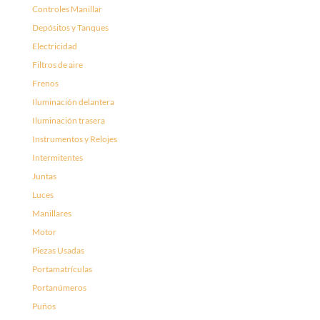
Controles Manillar
Depósitos y Tanques
Electricidad
Filtros de aire
Frenos
Iluminación delantera
Iluminación trasera
Instrumentos y Relojes
Intermitentes
Juntas
Luces
Manillares
Motor
Piezas Usadas
Portamatrículas
Portanúmeros
Puños