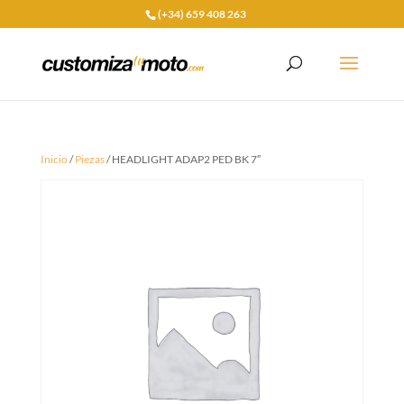
(+34) 659 408 263
Inicio
/
Piezas
/ HEADLIGHT ADAP2 PED BK 7″