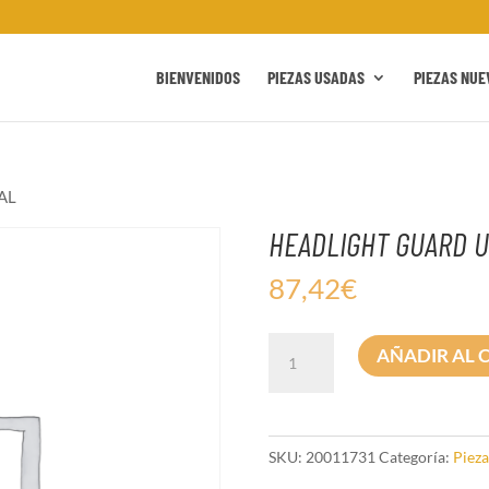
BIENVENIDOS
PIEZAS USADAS
PIEZAS NUE
AL
HEADLIGHT GUARD U
87,42
€
HEADLIGHT
AÑADIR AL 
GUARD
UNIVERSAL
cantidad
SKU:
20011731
Categoría:
Pieza