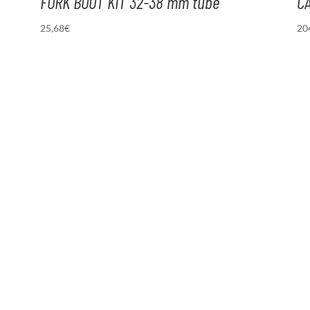
FORK BOOT KIT 32-38 mm tube
C
25,68
€
20