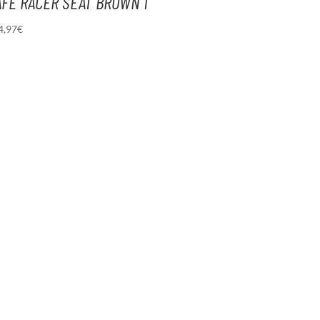
AFE RACER SEAT BROWN 1
4,97
€